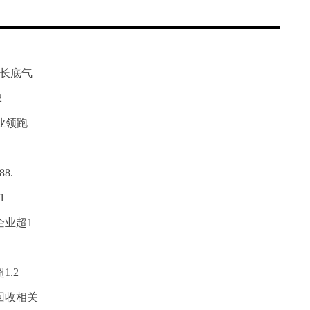
长底气
2
业领跑
8.
1
业超1
.2
回收相关