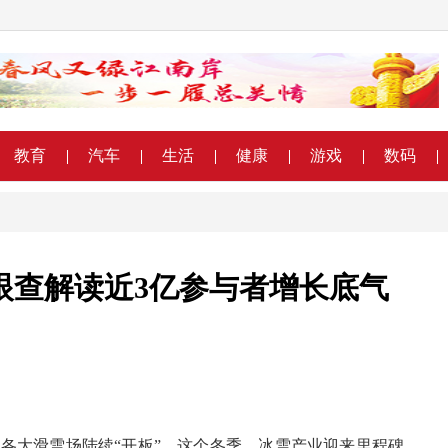
教育
汽车
生活
健康
游戏
数码
眼查解读近3亿参与者增长底气
提前，各大滑雪场陆续“开板”。这个冬季，冰雪产业迎来里程碑