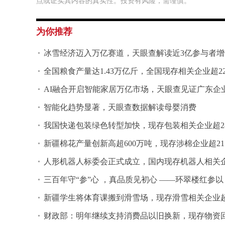
点或证实其内容的真实性。投资有风险，需谨慎。
为你推荐
冰雪经济迈入万亿赛道，天眼查解读近3亿参与者增
全国粮食产量达1.43万亿斤，全国现存相关企业超2
AI融合开启智能家居万亿市场，天眼查见证广东企
智能化趋势显著，天眼查数据解读母婴消费
我国快递包装绿色转型加快，现存包装相关企业超28
新疆棉花产量创新高超600万吨，现存涉棉企业超21
人形机器人标委会正式成立，国内现存机器人相关企
三百年守“参”心 ，真品质见初心 ——环翠楼红参以
新疆学生将体育课搬到滑雪场，现存滑雪相关企业超1
财政部：明年继续支持消费品以旧换新，现存物资