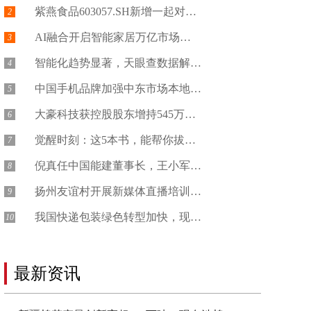
紫燕食品603057.SH新增一起对外...
2
AI融合开启智能家居万亿市场，天眼查见...
3
智能化趋势显著，天眼查数据解读母婴消费...
4
中国手机品牌加强中东市场本地化布局...
5
大豪科技获控股股东增持545万股...
6
觉醒时刻：这5本书，能帮你拔掉思维的“...
7
倪真任中国能建董事长，王小军提名中国电...
8
扬州友谊村开展新媒体直播培训赋能“两新...
9
我国快递包装绿色转型加快，现存包装相关...
10
最新资讯