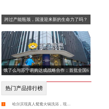
跨过产能瓶颈，国漫迎来新的生命力了吗？
饿了么与苏宁易购达成战略合作：首批全国6
热门产品排行榜
哈尔滨现真人鸳鸯火锅洗浴，现存洗浴相关...
1