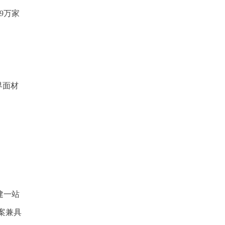
9万家
界面材
建一站
案兼具