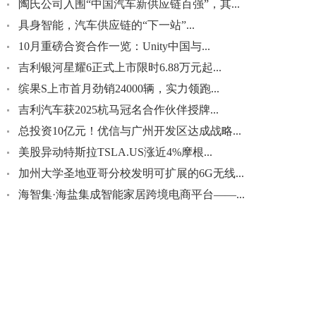
陶氏公司入围“中国汽车新供应链百强”，其...
具身智能，汽车供应链的“下一站”...
10月重磅合资合作一览：Unity中国与...
吉利银河星耀6正式上市限时6.88万元起...
缤果S上市首月劲销24000辆，实力领跑...
吉利汽车获2025杭马冠名合作伙伴授牌...
总投资10亿元！优信与广州开发区达成战略...
美股异动特斯拉TSLA.US涨近4%摩根...
加州大学圣地亚哥分校发明可扩展的6G无线...
海智集·海盐集成智能家居跨境电商平台——...