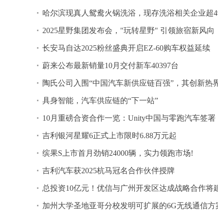
哈尔滨现真人鸳鸯火锅洗浴，现存洗浴相关企业超4
2025星野集团发布会，"玩转星野" 引领旅宿新风向
长安马自达2025粉丝盛典开启EZ-60购车权益延续
蔚来公布最新销量10月交付新车40397台
陶氏公司入围“中国汽车新供应链百强”，其创新热
具身智能，汽车供应链的“下一站”
10月重磅合资合作一览：Unity中国与零跑汽车签署
吉利银河星耀6正式上市限时6.88万元起
缤果S上市首月劲销24000辆，实力领跑市场!
吉利汽车获2025杭马冠名合作伙伴授牌
总投资10亿元！优信与广州开发区达成战略合作将
加州大学圣地亚哥分校发明可扩展的6G无线通信方