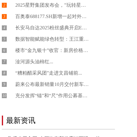
2025星野集团发布会，"玩转星野" ...
2
百奥泰688177.SH新增一起对外投...
3
长安马自达2025粉丝盛典开启EZ-6...
4
数据智能赋能绿色转型：王江重塑包装产业...
5
楼市“金九银十”收官：新房价格微涨二手...
6
淦河源头油柿红...
7
“糟粕醋采风团”走进文昌铺前...
8
蔚来公布最新销量10月交付新车4039...
9
充分发挥“锚”和“尺”作用公募基金业绩...
10
最新资讯